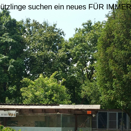
hützlinge suchen ein neues FÜR IMM