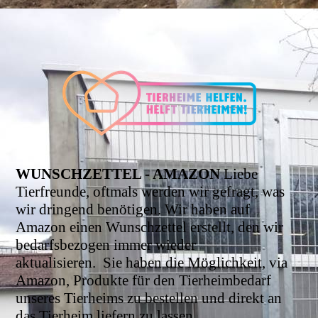
WUNSCHZETTEL - AMAZON
Liebe
Tierfreunde, oftmals werden wir gefragt, was
wir dringend benötigen. Wir haben auf
Amazon einen Wunschzettel erstellt, den wir
bedarfsbezogen immer wieder
aktualisieren.
Sie haben die Möglichkeit, via
Amazon, Produkte für den Tierheimbedarf
unseres Tierheims zu bestellen und direkt an
das Tierheim liefern zu lassen.