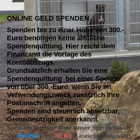
ONLINE GELD SPENDEN
Spenden bis zu einer Höhe von 300.-
Euro benötigen keine amtliche
Spendenquittung. Hier reicht dem
Finanzamt die Vorlage des
Kontoauszugs.
Grundsätzlich erhalten Sie eine
Spendenquittung bei einer Spende
von über 300.-Euro, wenn Sie im
Verwendungszweck zusätzlich Ihre
Postanschrift angeben.
Spenden sind steuerlich absetzbar,
Gemeinnützigkeit anerkannt.
Spenden Sie hier über unser Spendentool
via
PayPal
oder
SEPA
-Lastschriftmandat: