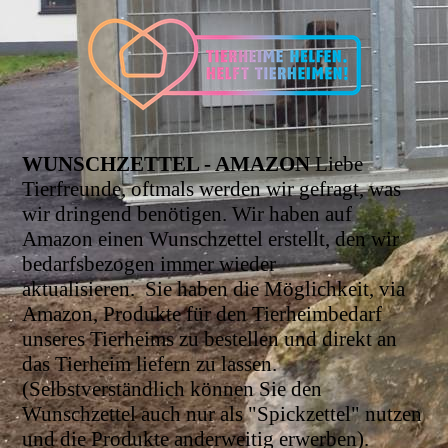
WUNSCHZETTEL - AMAZON
Liebe
Tierfreunde, oftmals werden wir gefragt, was
wir dringend benötigen. Wir haben auf
Amazon einen Wunschzettel erstellt, den wir
bedarfsbezogen immer wieder
aktualisieren.
Sie haben die Möglichkeit, via
Amazon, Produkte für den Tierheimbedarf
unseres Tierheims zu bestellen und direkt an
das Tierheim liefern zu lassen.
(Selbstverständlich können Sie den
Wunschzettel auch nur als "Spickzettel" nutzen
und die Produkte anderweitig erwerben).