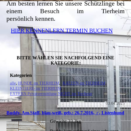
Am besten lernen Sie unsere Schützlinge bei
einem Besuch im Tierheim
persönlich kennen.
HIER KENNENLERN TERMIN BUCHEN
BITTE WÄHLEN SIE NACHFOLGEND EINE
KATEGORIE:
Kategorien
alle
HUNDE im TIERHEIM
KATZEN im TIERHEIM
KLEINTIERE im TIERHEIM
EXTERN Privatvermittlung NICHT im Tierheim
03.04.2025
Buddy, Am.Staff, blau-weiß, geb.: 26.7.2016, ♂, Listenhund
Gewicht: 33,3kg