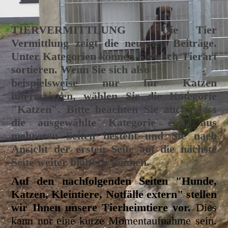
TIERVERMITTLUNG
Die Tier
Vermittlung zeigt die neuesten Beiträge.
Unter Kategorien können Sie nach Tierart
sortieren. Wenn Sie sich also
beispielsweise nur für Katzen
interessieren, wählen Sie die Kategorie
"Katzen". Bitte beachten Sie auch, dass
die ausgewählte Kategorie evtl. aus
mehreren Seiten besteht und Sie nach
Ansicht der ersten Seite auf die nächste
Seite weiter blättern können.
Auf den nachfolgenden Seiten "Hunde,
Katzen, Kleintiere, Notfälle extern" stellen
wir Ihnen unsere Tierheimtiere vor.
Dies
kann nur eine kurze Momentaufnahme sein.