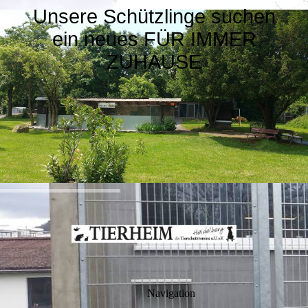
Unsere Schützlinge suchen
ein neues FÜR IMMER
ZUHAUSE
Navigation