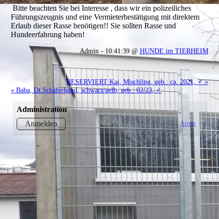
Bitte beachten Sie bei Interesse , dass wir ein polizeiliches
Führungszeugnis und eine Vermieterbestätigung mit direktem
Erlaub dieser Rasse benötigen!! Sie sollten Rasse und
Hundeerfahrung haben!
Admin - 10:41:39 @
HUNDE im TIERHEIM
RESERVIERT Kai, Mischling, geb.: ca. 2021, ♂ »
« Baba, Dt.Schäferhund, schwarz/gelb, geb.: 02/23, ♂
Administration
Atom
Anmelden