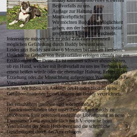
Buddy kam aufgrund eines schweren
Beißvorfalls zu uns.
Auflage zur Haltung ist
Maulkorbpflicht.
Wir möchten Buddy die Möglichkeit
geben, aus der Isolation in ein sozial
geschütztes Umfeld zu wechseln.
Interessierte müssen sich zu jeder Zeit einer potenziell
möglichen Gefährdung durch Buddy bewusst sein.
Leider sitzt Buddy seit über 6 Monaten bei uns im Tierheim.
Ursächliche Gründe von Beißvorfällen erfolgen oftmals nur aus
Erzählungen über Dritte. Es ist mitunter schwer abzuschätzen,
ob ein Hund, welcher mit Beißvorfall zu uns ins Tierheim kam,
erneut beißen würde oder die ehemalige Haltung, Fehler in der
Erziehung oder die Missachtung aufgezeigter Warnungen (z.B.
Vorwarnen durch Knurren) ursächlich für den Beißvorfall
waren. Wir haben seit Ankunft des Hundes bis dato keine
Gefahrensituationen beim Umgang mit Buddy verzeichnet.
Bei ernsthaftem Interesse sind wöchentliche
Hundetrainerstunden über unser Tierheim mit Buddy zu
absolvieren. Eine potenziell endgültige Übereignung an neue
Eigentümer kann ausschließlich nach Vorsprache beim
Veterinäramt der Stadt Heidelberg und die schriftliche
Genehmigung durch das Amt erfolgen.