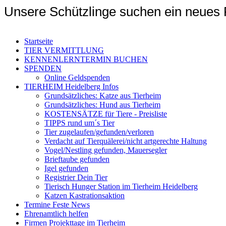
Unsere Schützlinge suchen ein ne
Startseite
TIER VERMITTLUNG
KENNENLERNTERMIN BUCHEN
SPENDEN
Online Geldspenden
TIERHEIM Heidelberg Infos
Grundsätzliches: Katze aus Tierheim
Grundsätzliches: Hund aus Tierheim
KOSTENSÄTZE für Tiere - Preisliste
TIPPS rund um´s Tier
Tier zugelaufen/gefunden/verloren
Verdacht auf Tierquälerei/nicht artgerechte Haltung
Vogel/Nestling gefunden, Mauersegler
Brieftaube gefunden
Igel gefunden
Registrier Dein Tier
Tierisch Hunger Station im Tierheim Heidelberg
Katzen Kastrationsaktion
Termine Feste News
Ehrenamtlich helfen
Firmen Projekttage im Tierheim