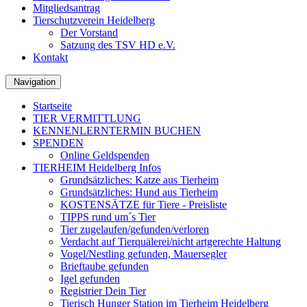
Mitgliedsantrag
Tierschutzverein Heidelberg
Der Vorstand
Satzung des TSV HD e.V.
Kontakt
Navigation
Startseite
TIER VERMITTLUNG
KENNENLERNTERMIN BUCHEN
SPENDEN
Online Geldspenden
TIERHEIM Heidelberg Infos
Grundsätzliches: Katze aus Tierheim
Grundsätzliches: Hund aus Tierheim
KOSTENSÄTZE für Tiere - Preisliste
TIPPS rund um´s Tier
Tier zugelaufen/gefunden/verloren
Verdacht auf Tierquälerei/nicht artgerechte Haltung
Vogel/Nestling gefunden, Mauersegler
Brieftaube gefunden
Igel gefunden
Registrier Dein Tier
Tierisch Hunger Station im Tierheim Heidelberg