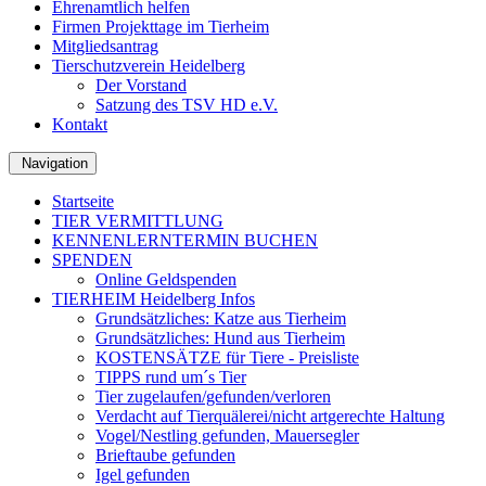
Ehrenamtlich helfen
Firmen Projekttage im Tierheim
Mitgliedsantrag
Tierschutzverein Heidelberg
Der Vorstand
Satzung des TSV HD e.V.
Kontakt
Navigation
Startseite
TIER VERMITTLUNG
KENNENLERNTERMIN BUCHEN
SPENDEN
Online Geldspenden
TIERHEIM Heidelberg Infos
Grundsätzliches: Katze aus Tierheim
Grundsätzliches: Hund aus Tierheim
KOSTENSÄTZE für Tiere - Preisliste
TIPPS rund um´s Tier
Tier zugelaufen/gefunden/verloren
Verdacht auf Tierquälerei/nicht artgerechte Haltung
Vogel/Nestling gefunden, Mauersegler
Brieftaube gefunden
Igel gefunden