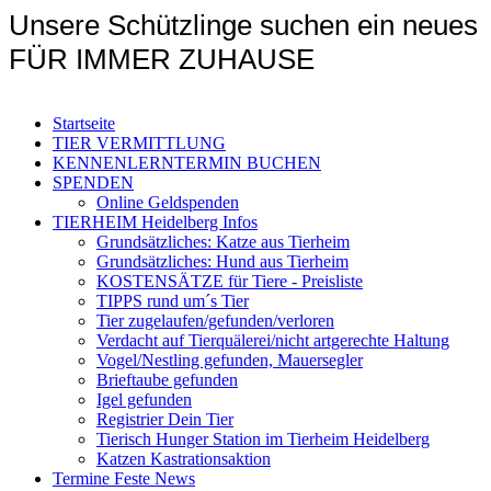
Unsere Schützlinge suchen ein neues
FÜR IMMER ZUHAUSE
Startseite
TIER VERMITTLUNG
KENNENLERNTERMIN BUCHEN
SPENDEN
Online Geldspenden
TIERHEIM Heidelberg Infos
Grundsätzliches: Katze aus Tierheim
Grundsätzliches: Hund aus Tierheim
KOSTENSÄTZE für Tiere - Preisliste
TIPPS rund um´s Tier
Tier zugelaufen/gefunden/verloren
Verdacht auf Tierquälerei/nicht artgerechte Haltung
Vogel/Nestling gefunden, Mauersegler
Brieftaube gefunden
Igel gefunden
Registrier Dein Tier
Tierisch Hunger Station im Tierheim Heidelberg
Katzen Kastrationsaktion
Termine Feste News