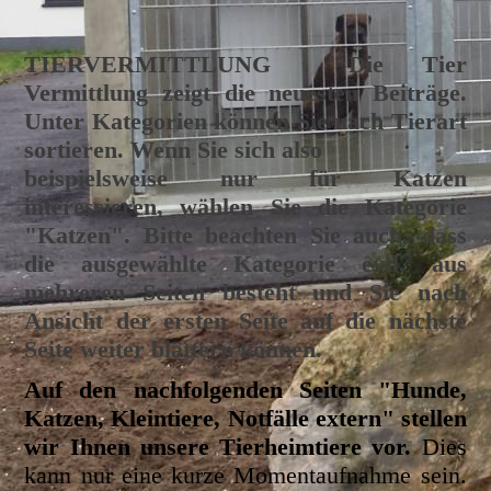
TIERVERMITTLUNG
Die Tier
Vermittlung zeigt die neuesten Beiträge.
Unter Kategorien können Sie nach Tierart
sortieren. Wenn Sie sich also
beispielsweise nur für Katzen
interessieren, wählen Sie die Kategorie
"Katzen". Bitte beachten Sie auch, dass
die ausgewählte Kategorie evtl. aus
mehreren Seiten besteht und Sie nach
Ansicht der ersten Seite auf die nächste
Seite weiter blättern können.
Auf den nachfolgenden Seiten "Hunde,
Katzen, Kleintiere, Notfälle extern" stellen
wir Ihnen unsere Tierheimtiere vor.
Dies
kann nur eine kurze Momentaufnahme sein.