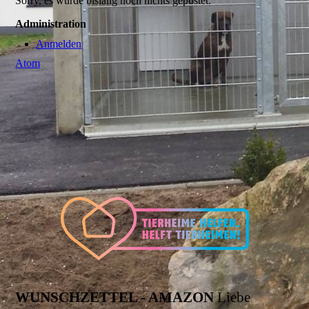
Sorry, es wurde bislang noch nichts gepostet.
Administration
Anmelden
Atom
WUNSCHZETTEL - AMAZON
Liebe