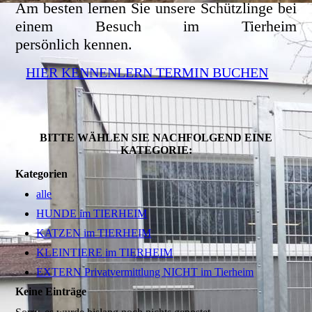
Am besten lernen Sie unsere Schützlinge bei
einem Besuch im Tierheim
persönlich kennen.
HIER KENNENLERN TERMIN BUCHEN
BITTE WÄHLEN SIE NACHFOLGEND EINE
KATEGORIE:
Kategorien
alle
HUNDE im TIERHEIM
KATZEN im TIERHEIM
KLEINTIERE im TIERHEIM
EXTERN Privatvermittlung NICHT im Tierheim
Keine Einträge