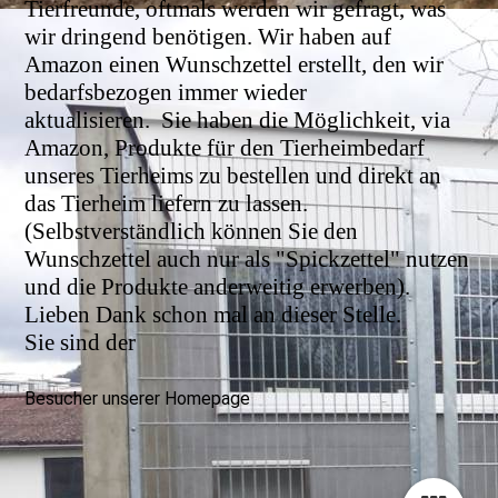
Tierfreunde, oftmals werden wir gefragt, was
wir dringend benötigen. Wir haben auf
Amazon einen Wunschzettel erstellt, den wir
bedarfsbezogen immer wieder
aktualisieren.
Sie haben die Möglichkeit, via
Amazon, Produkte für den Tierheimbedarf
unseres Tierheims zu bestellen und direkt an
das Tierheim liefern zu lassen.
(Selbstverständlich können Sie den
Wunschzettel auch nur als "Spickzettel" nutzen
und die Produkte anderweitig erwerben).
Lieben Dank schon mal an dieser Stelle.
Sie sind der
Besucher unserer Homepage