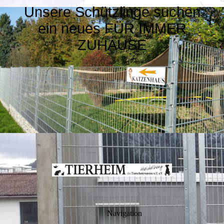
Unsere Schützlinge suchen
ein neues FÜR IMMER
ZUHAUSE
Navigation