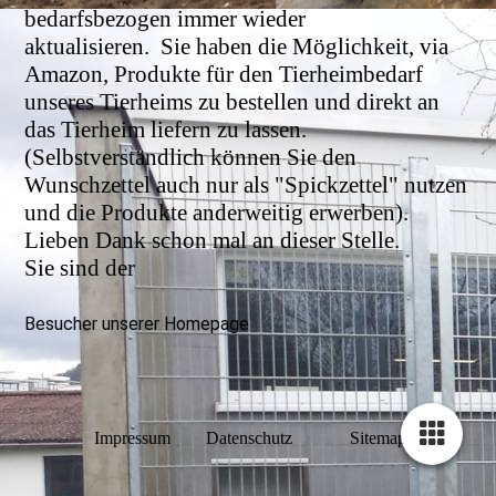
bedarfsbezogen immer wieder
aktualisieren.
Sie haben die Möglichkeit, via
Amazon, Produkte für den Tierheimbedarf
unseres Tierheims zu bestellen und direkt an
das Tierheim liefern zu lassen.
(Selbstverständlich können Sie den
Wunschzettel auch nur als "Spickzettel" nutzen
und die Produkte anderweitig erwerben).
Lieben Dank schon mal an dieser Stelle.
Sie sind der
Besucher unserer Homepage
Impressum
Datenschutz
Sitemap