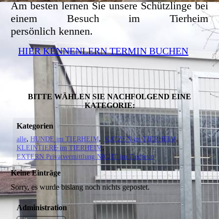
Am besten lernen Sie unsere Schützlinge bei
einem Besuch im Tierheim
persönlich kennen.
HIER KENNENLERN TERMIN BUCHEN
BITTE WÄHLEN SIE NACHFOLGEND EINE
KATEGORIE:
Kategorien
alle
HUNDE im TIERHEIM
KATZEN im TIERHEIM
KLEINTIERE im TIERHEIM
EXTERN Privatvermittlung NICHT im Tierheim
Keine Einträge
Sorry, es wurde bislang noch nichts gepostet.
Administration