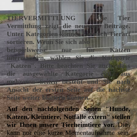
TIERVERMITTLUNG
Die Tier
Vermittlung zeigt die neuesten Beiträge.
Unter Kategorien können Sie nach Tierart
sortieren. Wenn Sie sich also
beispielsweise nur für Katzen
interessieren, wählen Sie die Kategorie
"Katzen". Bitte beachten Sie auch, dass
die ausgewählte Kategorie evtl. aus
mehreren Seiten besteht und Sie nach
Ansicht der ersten Seite auf die nächste
Seite weiter blättern können.
Auf den nachfolgenden Seiten "Hunde,
Katzen, Kleintiere, Notfälle extern" stellen
wir Ihnen unsere Tierheimtiere vor.
Dies
kann nur eine kurze Momentaufnahme sein.