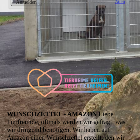
Atom
Anmelden
WUNSCHZETTEL - AMAZON
Liebe
Tierfreunde, oftmals werden wir gefragt, was
wir dringend benötigen. Wir haben auf
Amazon einen Wunschzettel erstellt, den wir