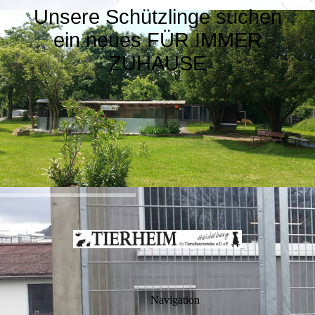
Unsere Schützlinge suchen
ein neues FÜR IMMER
ZUHAUSE
Navigation